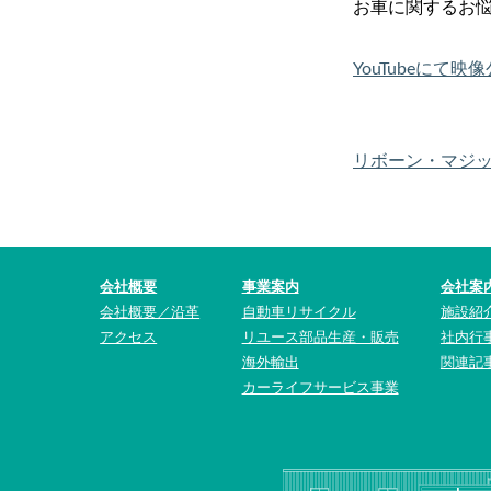
お車に関するお
YouTubeにて
リボーン・マジッ
会社概要
事業案内
会社案
会社概要／沿革
自動車リサイクル
施設紹
アクセス
リユース部品生産・販売
社内行
海外輸出
関連記
カーライフサービス事業